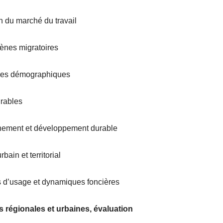
n du marché du travail
ènes migratoires
ces démographiques
urables
nement et développement durable
bain et territorial
ts d’usage et dynamiques foncières
es régionales et urbaines, évaluation