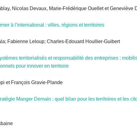
blay, Nicolas Devaux, Marie-Frédérique Ouellet et Geneviève 
mer à l’international : villes, régions et territoires
a; Fabienne Leloup; Charles-Edouard Houllier-Guibert
tèmes territorialisés et responsabilité des entreprises : mobilis
ionnels pour innover en territoire
ppi et François Gravie-Plande
atégie Manger Demain : quel bilan pour les territoires et les ci
sbaine