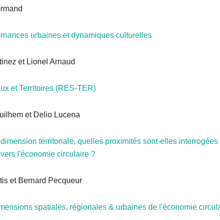
ormand
nances urbaines et dynamiques culturelles
tinez et Lionel Arnaud
x et Territoires (RES-TER)
ilhem et Delio Lucena
dimension territoriale, quelles proximités sont-elles interrogées
ers l'économie circulaire ?
etis et Bernard Pecqueur
mensions spatiales, régionales & urbaines de l'économie circul