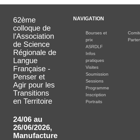
62ème
NAVIGATION
colloque de
Bourses et
Comit
l’Association
prix
Parte
de Science
ASRDLF
Régionale de
Infos
Langue
pratiques
Française -
Visites
Soumission
Penser et
Sessions
Agir pour les
Programme
Transitions
Inscription
en Territoire
Portraits
24/06 au
26/06/2026
,
Manufacture